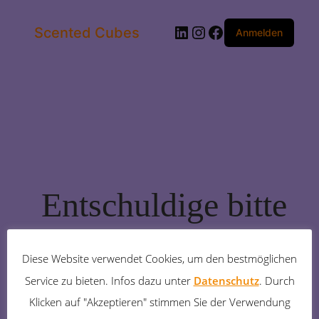
LinkedIn
Instagram
Facebook
Scented Cubes
Anmelden
Entschuldige bitte
die
Diese Website verwendet Cookies, um den bestmöglichen
Unannehmlichkeiten!
Service zu bieten. Infos dazu unter
Datenschutz
. Durch
Klicken auf "Akzeptieren" stimmen Sie der Verwendung