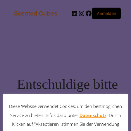
LinkedIn
Instagram
Facebook
Scented Cubes
Anmelden
Entschuldige bitte
die
Diese Website verwendet Cookies, um den bestmöglichen
Unannehmlichkeiten!
Service zu bieten. Infos dazu unter
Datenschutz
. Durch
Klicken auf "Akzeptieren" stimmen Sie der Verwendung