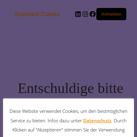
LinkedIn
Instagram
Facebook
Scented Cubes
Anmelden
Entschuldige bitte
die
Diese Website verwendet Cookies, um den bestmöglichen
Unannehmlichkeiten!
Service zu bieten. Infos dazu unter
Datenschutz
. Durch
Klicken auf "Akzeptieren" stimmen Sie der Verwendung