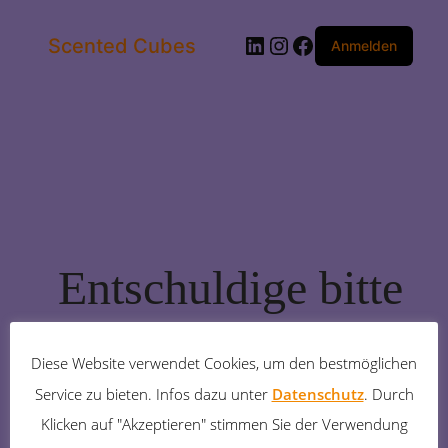
LinkedIn
Instagram
Facebook
Scented Cubes
Anmelden
Entschuldige bitte
die
Diese Website verwendet Cookies, um den bestmöglichen
Unannehmlichkeiten!
Service zu bieten. Infos dazu unter
Datenschutz
. Durch
Klicken auf "Akzeptieren" stimmen Sie der Verwendung