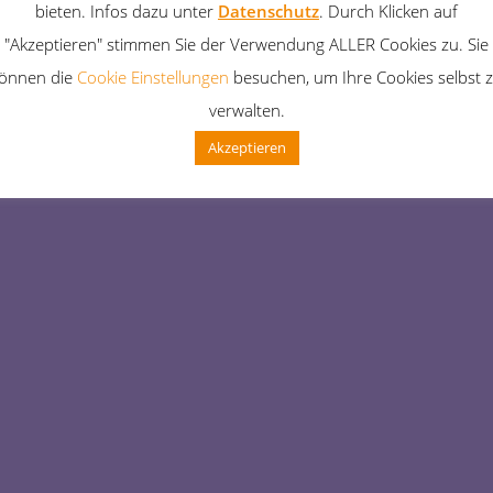
bieten. Infos dazu unter
Datenschutz
. Durch Klicken auf
ie Unannehmlichkeiten! 
"Akzeptieren" stimmen Sie der Verwendung ALLER Cookies zu. Sie
önnen die
Cookie Einstellungen
besuchen, um Ihre Cookies selbst 
 Sache – schau bald wi
verwalten.
Akzeptieren