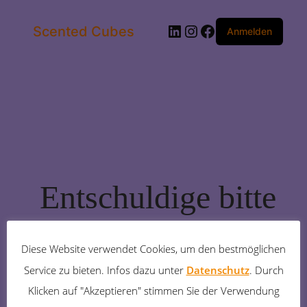
LinkedIn
Instagram
Facebook
Scented Cubes
Anmelden
Entschuldige bitte
die
Diese Website verwendet Cookies, um den bestmöglichen
Unannehmlichkeiten!
Service zu bieten. Infos dazu unter
Datenschutz
. Durch
Klicken auf "Akzeptieren" stimmen Sie der Verwendung