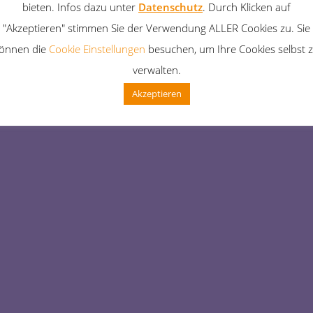
bieten. Infos dazu unter
Datenschutz
. Durch Klicken auf
ie Unannehmlichkeiten! 
"Akzeptieren" stimmen Sie der Verwendung ALLER Cookies zu. Sie
önnen die
Cookie Einstellungen
besuchen, um Ihre Cookies selbst 
 Sache – schau bald wi
verwalten.
Akzeptieren